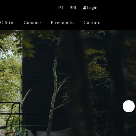
PT
BRL
Login
O Sítio
Cabanas
Pirenópolis
Contato
DOHA
HUARAZ
UBUD
OSLO