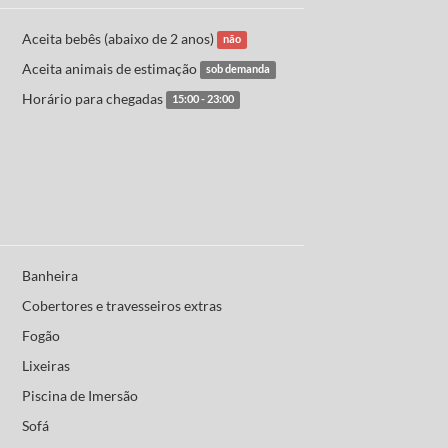
Aceita bebês (abaixo de 2 anos)
não
Aceita animais de estimação
sob demanda
Horário para chegadas
15:00 - 23:00
Banheira
Cobertores e travesseiros extras
Fogão
Lixeiras
Piscina de Imersão
Sofá