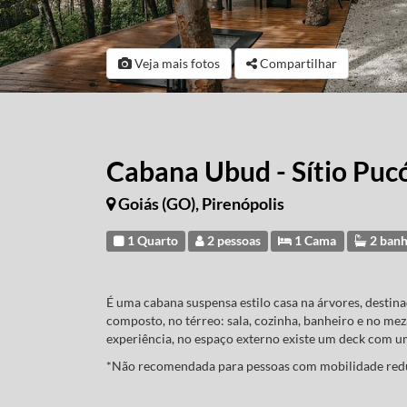
Veja mais fotos
Compartilhar
Cabana Ubud - Sítio Puc
Goiás (GO), Pirenópolis
1 Quarto
2 pessoas
1 Cama
2 banh
É uma cabana suspensa estilo casa na árvores, destin
composto, no térreo: sala, cozinha, banheiro e no me
experiência, no espaço externo existe um deck com um
*Não recomendada para pessoas com mobilidade red