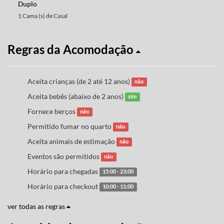
Duplo
1 Cama (s) de Casal
Regras da Acomodação
Aceita crianças (de 2 até 12 anos)
não
Aceita bebês (abaixo de 2 anos)
sim
Fornece berços
não
Permitido fumar no quarto
não
Aceita animais de estimação
não
Eventos são permitidos
não
Horário para chegadas
15:00 - 23:00
Horário para checkout
10:00 - 11:00
ver todas as regras